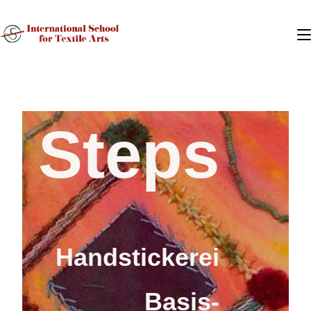
First
Steps
Handstickerei
Basis-